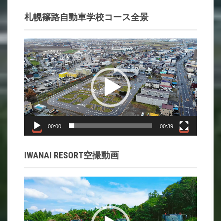
札幌篠路自動車学校コース全景
動
画
プ
レ
ー
ヤ
ー
00:00
00:39
IWANAI RESORT空撮動画
動
画
プ