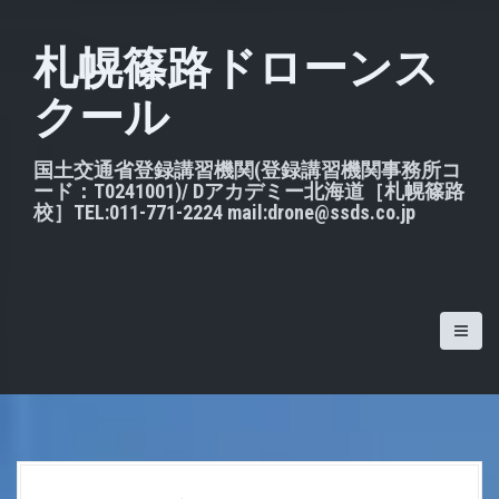
S
k
札幌篠路ドローンス
i
クール
p
t
o
国土交通省登録講習機関(登録講習機関事務所コ
ード：T0241001)/ Dアカデミー北海道［札幌篠路
c
校］TEL:011-771-2224 mail:drone@ssds.co.jp
o
n
t
e
n
t