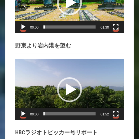
レ
ー
ヤ
ー
00:00
01:30
野束より岩内港を望む
動
画
プ
レ
ー
ヤ
ー
00:00
01:52
HBCラジオトピッカー号リポート