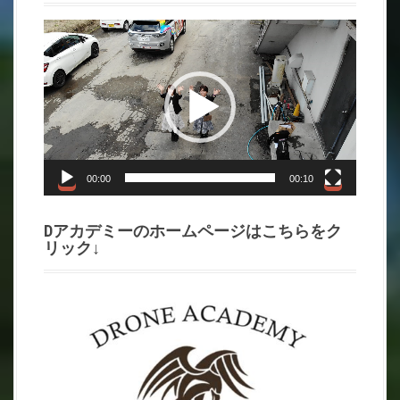
動
画
プ
レ
ー
ヤ
ー
00:00
00:10
Dアカデミーのホームページはこちらをク
リック↓