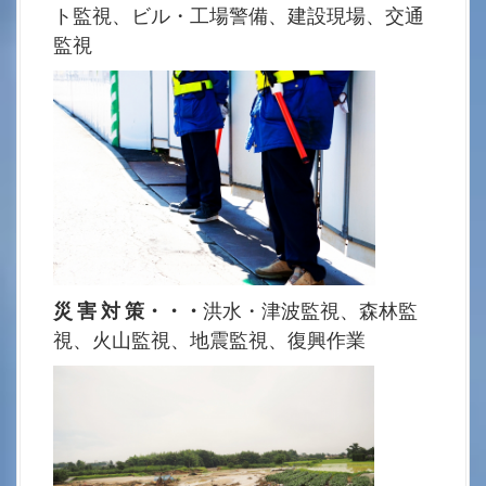
ト監視、ビル・工場警備、建設現場、交通
監視
災 害 対 策・・・
洪水・津波監視、森林監
視、火山監視、地震監視、復興作業