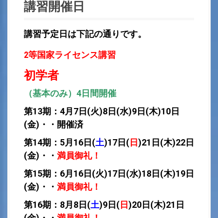
講習開催日
講習予定日は下記の通りです。
2等国家ライセンス講習
初学者
（基本のみ）4日間開催
第13
期：4月7日(火)8日(水)9日(木)10
日
(金)・・開催済
第14
期：5月16日(
土
)17日(
日
)21日(木)22
日
(金)・・
満員御礼！
第15
期：6月16日(火)17日(水)18日(木)19
日
(金)・・
満員御礼！
第16
期：8月8日(
土
)9日(
日
)20日(木)21
日
(金)・・
満員御礼！