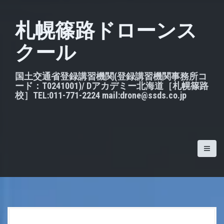
S
k
札幌篠路ドローンス
i
クール
p
t
o
国土交通省登録講習機関(登録講習機関事務所コ
ード：T0241001)/ Dアカデミー北海道［札幌篠路
c
校］TEL:011-771-2224 mail:drone@ssds.co.jp
o
n
t
e
n
t