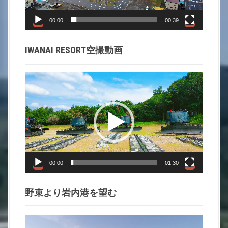
ヤ
ー
00:00
00:39
IWANAI RESORT空撮動画
動
画
プ
レ
ー
ヤ
ー
00:00
01:30
野束より岩内港を望む
動