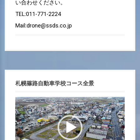
い合わせください。
TEL:011-771-2224
Mail:drone@ssds.co.jp
札幌篠路自動車学校コース全景
動
画
プ
レ
ー