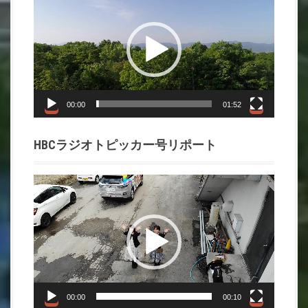
画
プ
レ
ー
ヤ
ー
00:00
01:52
HBCラジオトピッカー号リポート
動
画
プ
レ
ー
ヤ
ー
00:00
00:10