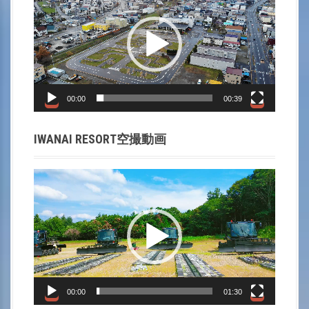
画
プ
レ
ー
ヤ
ー
00:00
00:39
IWANAI RESORT空撮動画
動
画
プ
レ
ー
ヤ
ー
00:00
01:30