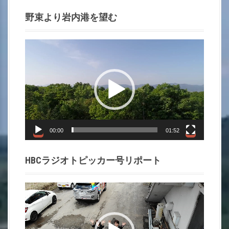
野束より岩内港を望む
動
画
プ
レ
ー
ヤ
ー
00:00
01:52
HBCラジオトピッカー号リポート
動
画
プ