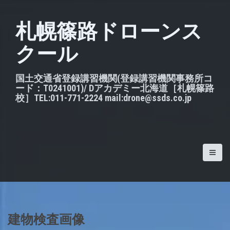
S
k
札幌篠路ドローンス
i
クール
p
t
o
国土交通省登録講習機関(登録講習機関事務所コ
ード：T0241001)/ Dアカデミー北海道［札幌篠路
c
校］TEL:011-771-2224 mail:drone@ssds.co.jp
o
n
t
e
n
t
建物検査画像