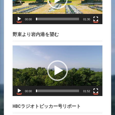
ー
ヤ
ー
00:00
01:30
野束より岩内港を望む
動
画
プ
レ
ー
ヤ
ー
00:00
01:52
HBCラジオトピッカー号リポート