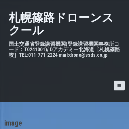
S
k
札幌篠路ドローンス
i
クール
p
t
o
国土交通省登録講習機関(登録講習機関事務所コ
ード：T0241001)/ Dアカデミー北海道［札幌篠路
c
校］TEL:011-771-2224 mail:drone@ssds.co.jp
o
n
t
e
n
t
image