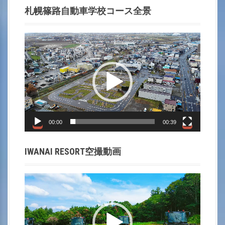
札幌篠路自動車学校コース全景
動
画
プ
レ
ー
ヤ
ー
00:00
00:39
IWANAI RESORT空撮動画
動
画
プ
レ