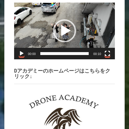
動
画
プ
レ
ー
ヤ
ー
00:00
00:10
Dアカデミーのホームページはこちらをク
リック↓