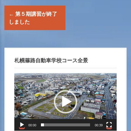
P
←
第５期講習が終了
o
しました
s
t
n
札幌篠路自動車学校コース全景
a
動
画
v
プ
i
レ
ー
g
ヤ
a
ー
00:00
00:39