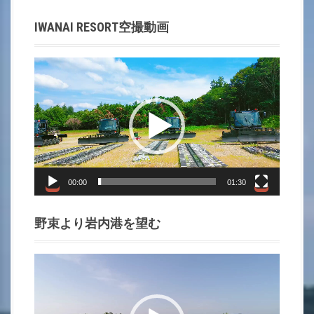
t
IWANAI RESORT空撮動画
i
動
o
画
プ
n
レ
ー
ヤ
ー
00:00
01:30
野束より岩内港を望む
動
画
プ