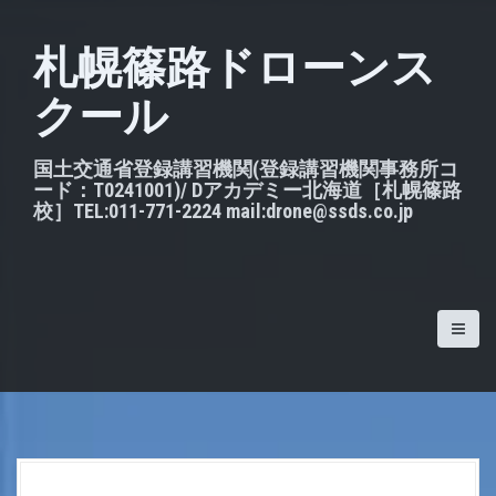
S
k
札幌篠路ドローンス
i
クール
p
t
o
国土交通省登録講習機関(登録講習機関事務所コ
ード：T0241001)/ Dアカデミー北海道［札幌篠路
c
校］TEL:011-771-2224 mail:drone@ssds.co.jp
o
n
t
e
n
t