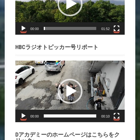
レ
ー
ヤ
ー
00:00
01:52
HBCラジオトピッカー号リポート
動
画
プ
レ
ー
ヤ
ー
00:00
00:10
Dアカデミーのホームページはこちらをク