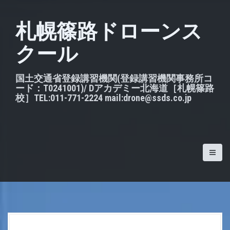
S
k
札幌篠路ドローンス
i
クール
p
t
o
国土交通省登録講習機関(登録講習機関事務所コ
ード：T0241001)/ Dアカデミー北海道［札幌篠路
c
校］TEL:011-771-2224 mail:drone@ssds.co.jp
o
n
t
e
n
t