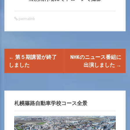
permalink
P
←
第５期講習が終了
NHKのニュース番組に
o
しました
出演しました
→
s
t
n
札幌篠路自動車学校コース全景
a
動
画