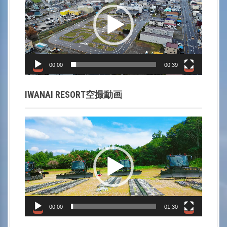
v
プ
i
レ
ー
g
ヤ
a
ー
00:00
00:39
t
IWANAI RESORT空撮動画
i
動
o
画
プ
n
レ
ー
ヤ
ー
00:00
01:30