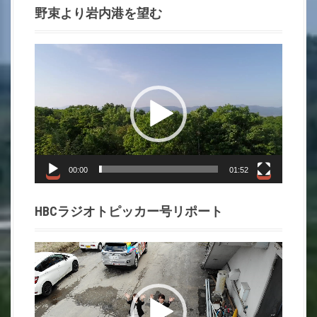
野束より岩内港を望む
動
画
プ
レ
ー
ヤ
ー
00:00
01:52
HBCラジオトピッカー号リポート
動
画
プ
レ