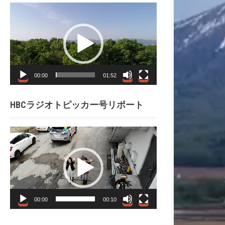
動
画
プ
レ
ー
ヤ
00:00
01:52
ー
HBCラジオトピッカー号リポート
動
画
プ
レ
ー
ヤ
00:00
00:10
ー