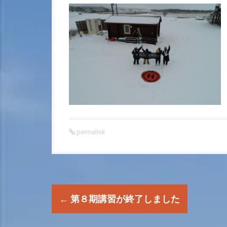
permalink
P
←
第８期講習が終了しました
o