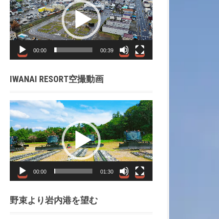
プ
レ
ー
ヤ
00:00
00:39
ー
IWANAI RESORT空撮動画
動
画
プ
レ
ー
ヤ
00:00
01:30
ー
野束より岩内港を望む