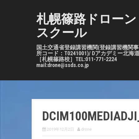
S
k
札幌篠路ドローン
i
スクール
p
t
o
国土交通省登録講習機関(登録講習機関事
所コード：T0241001)/ Dアカデミー北海
c
［札幌篠路校］TEL:011-771-2224
o
mail:drone@ssds.co.jp
n
t
e
n
t
DCIM100MEDIADJI
2019年12月2日
drone