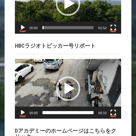
レ
ー
ヤ
ー
00:00
01:52
HBCラジオトピッカー号リポート
動
画
プ
レ
ー
ヤ
ー
00:00
00:10
Dアカデミーのホームページはこちらをク