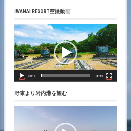
t
IWANAI RESORT空撮動画
i
動
o
画
プ
n
レ
ー
ヤ
ー
00:00
01:30
野束より岩内港を望む
動
画
プ