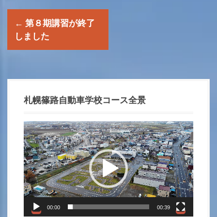
P
←
第８期講習が終了
o
しました
s
t
n
札幌篠路自動車学校コース全景
a
動
画
v
プ
i
レ
ー
g
ヤ
a
ー
00:00
00:39