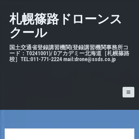
S
k
札幌篠路ドローンス
i
クール
p
t
o
国土交通省登録講習機関(登録講習機関事務所コ
ード：T0241001)/ Dアカデミー北海道［札幌篠路
c
校］TEL:011-771-2224 mail:drone@ssds.co.jp
o
n
t
e
n
t