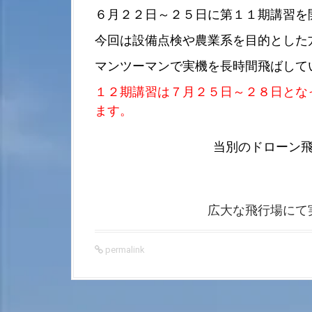
６月２２日～２５日に第１１期講習を
今回は設備点検や農業系を目的とした
マンツーマンで実機を長時間飛ばして
１２期講習は７月２５日～２８日とな
ます。
当別のドローン
広大な飛行場にて実践的
permalink