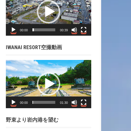
プ
レ
ー
ヤ
00:00
00:39
ー
IWANAI RESORT空撮動画
動
画
プ
レ
ー
ヤ
00:00
01:30
ー
野束より岩内港を望む