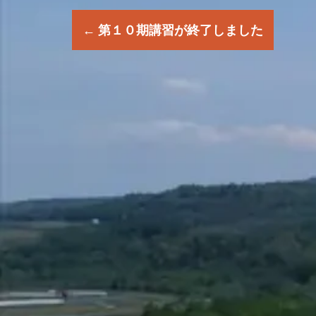
P
←
第１０期講習が終了しました
o
s
t
n
a
v
i
g
a