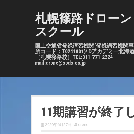
S
k
札幌篠路ドローン
i
スクール
p
t
o
国土交通省登録講習機関(登録講習機関事
所コード：T0241001)/ Dアカデミー北海
c
［札幌篠路校］TEL:011-771-2224
o
mail:drone@ssds.co.jp
n
t
e
n
t
11期講習が終了
2020年6月27日
drone