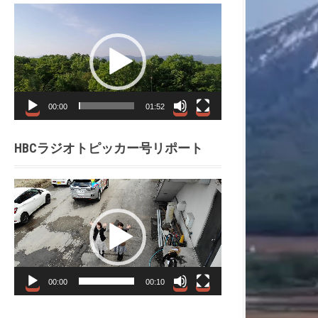
動
画
プ
レ
ー
ヤ
00:00
01:52
ー
HBCラジオトピッカー号リポート
動
画
プ
レ
ー
ヤ
00:00
00:10
ー