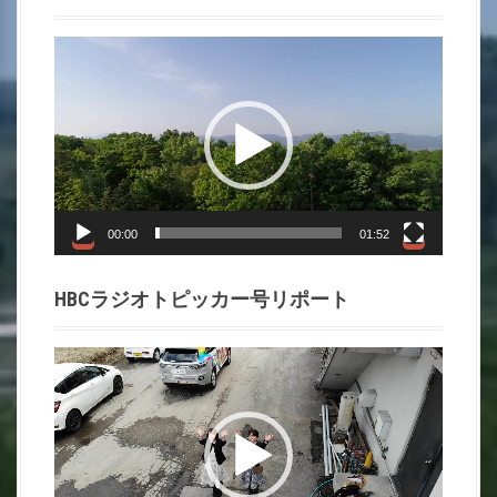
動
画
プ
レ
ー
ヤ
ー
00:00
01:52
HBCラジオトピッカー号リポート
動
画
プ
レ
ー