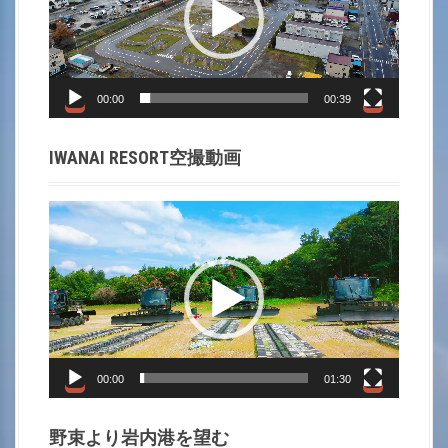
i
レ
ー
g
ヤ
a
ー
00:00
00:39
t
IWANAI RESORT空撮動画
i
動
o
画
プ
n
レ
ー
ヤ
ー
00:00
01:30
野束より岩内港を望む