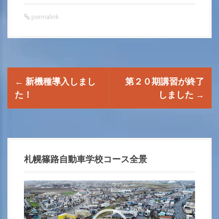
permalink
P
←
新機種導入しまし
第２０期講習が終了
o
た！
しました
→
s
t
n
札幌篠路自動車学校コース全景
a
動
画
v
プ