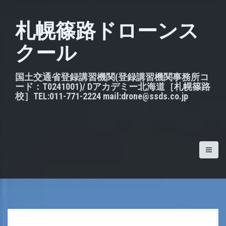
S
k
札幌篠路ドローンス
i
クール
p
t
o
国土交通省登録講習機関(登録講習機関事務所コ
ード：T0241001)/ Dアカデミー北海道［札幌篠路
c
校］TEL:011-771-2224 mail:drone@ssds.co.jp
o
n
t
e
n
t