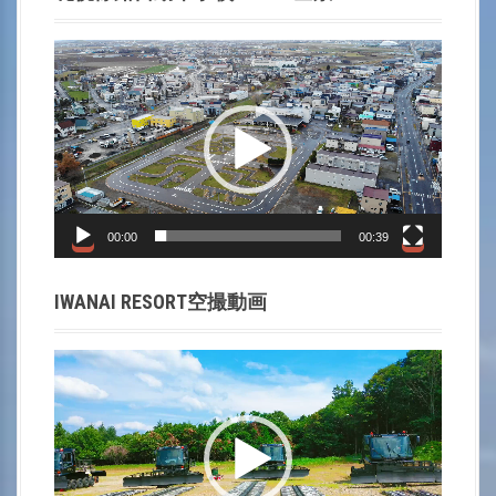
n
a
動
画
v
プ
i
レ
ー
g
ヤ
a
ー
00:00
00:39
t
IWANAI RESORT空撮動画
i
動
o
画
プ
n
レ
ー