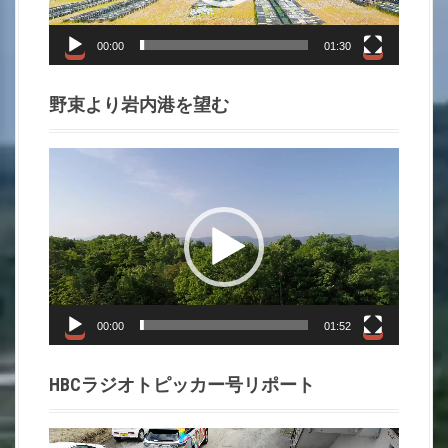
ヤ
ー
00:00
01:30
野束より岩内港を望む
動
画
プ
レ
ー
ヤ
ー
00:00
01:52
HBCラジオトピッカー号リポート
動