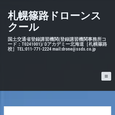
S
k
札幌篠路ドローンス
i
クール
p
t
o
国土交通省登録講習機関(登録講習機関事務所コ
ード：T0241001)/ Dアカデミー北海道［札幌篠路
c
校］TEL:011-771-2224 mail:drone@ssds.co.jp
o
n
t
e
n
t