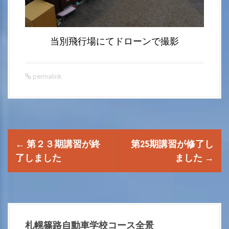
当別飛行場にてドローンで撮影
permalink
P
←
第２３期講習が終
第25期講習が修了し
o
了しました
ました
→
s
t
札幌篠路自動車学校コース全景