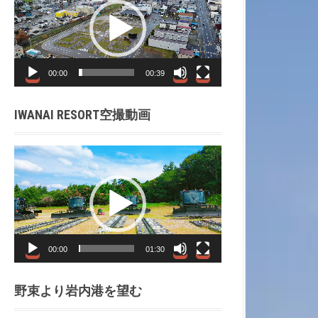
プ
レ
ー
ヤ
00:00
00:39
ー
IWANAI RESORT空撮動画
動
画
プ
レ
ー
ヤ
00:00
01:30
ー
野束より岩内港を望む