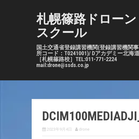
S
k
札幌篠路ドローン
i
スクール
p
t
o
国土交通省登録講習機関(登録講習機関事
所コード：T0241001)/ Dアカデミー北海
c
［札幌篠路校］TEL:011-771-2224
o
mail:drone@ssds.co.jp
n
t
e
n
t
DCIM100MEDIADJI
2023年9月4日
drone