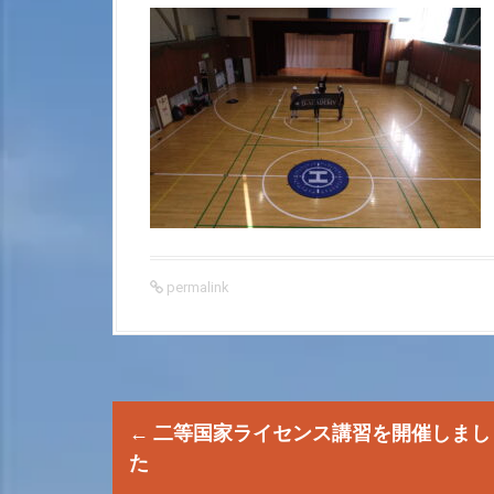
permalink
P
←
二等国家ライセンス講習を開催しまし
o
た