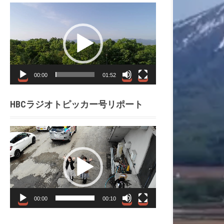
動
画
プ
レ
ー
ヤ
00:00
01:52
ー
HBCラジオトピッカー号リポート
動
画
プ
レ
ー
ヤ
00:00
00:10
ー