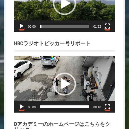
レ
ー
ヤ
ー
00:00
01:52
HBCラジオトピッカー号リポート
動
画
プ
レ
ー
ヤ
ー
00:00
00:10
Dアカデミーのホームページはこちらをク