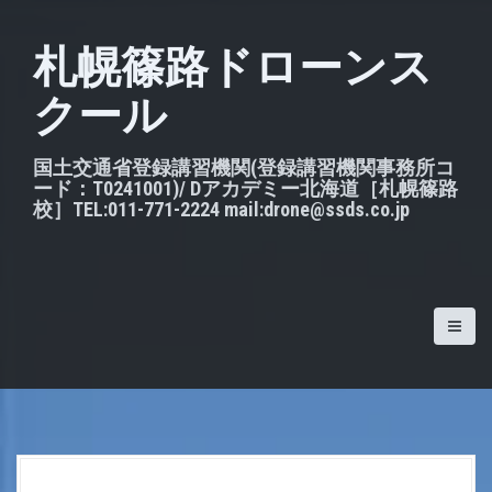
S
k
札幌篠路ドローンス
i
クール
p
t
o
国土交通省登録講習機関(登録講習機関事務所コ
ード：T0241001)/ Dアカデミー北海道［札幌篠路
c
校］TEL:011-771-2224 mail:drone@ssds.co.jp
o
n
t
e
n
t