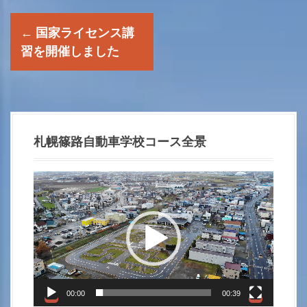
P
←
国家ライセンス講
o
習を開催しました
s
t
n
札幌篠路自動車学校コース全景
a
動
画
v
プ
i
レ
ー
g
ヤ
a
ー
00:00
00:39