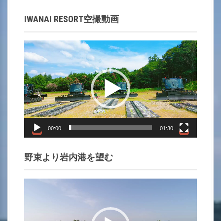
t
IWANAI RESORT空撮動画
i
動
o
画
プ
n
レ
ー
ヤ
ー
00:00
01:30
野束より岩内港を望む
動
画
プ