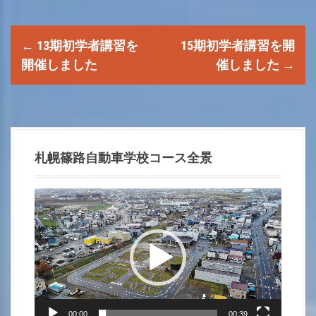
P
←
13期初学者講習を
15期初学者講習を開
o
開催しました
催しました
→
s
t
n
札幌篠路自動車学校コース全景
a
動
画
v
プ
i
レ
ー
g
ヤ
ー
00:00
00:39