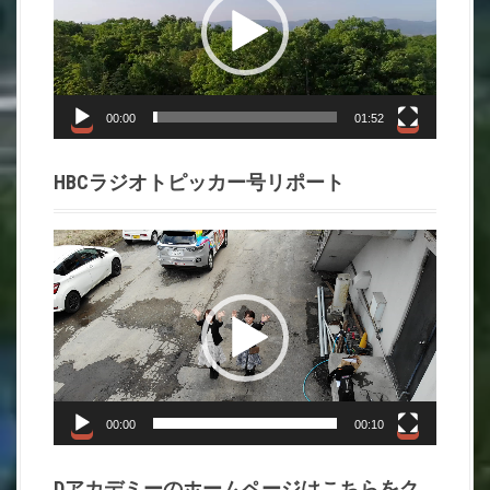
レ
ー
ヤ
ー
00:00
01:52
HBCラジオトピッカー号リポート
動
画
プ
レ
ー
ヤ
ー
00:00
00:10
Dアカデミーのホームページはこちらをク