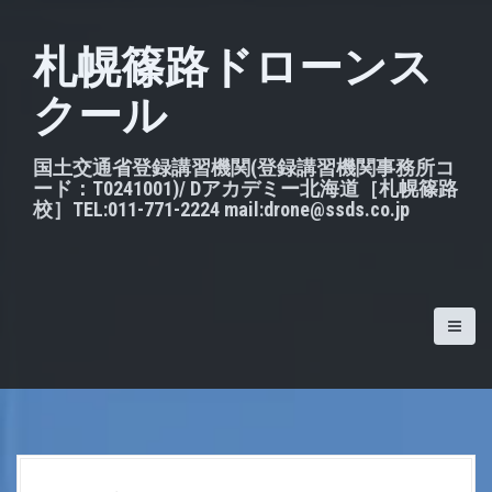
S
k
札幌篠路ドローンス
i
クール
p
t
o
国土交通省登録講習機関(登録講習機関事務所コ
ード：T0241001)/ Dアカデミー北海道［札幌篠路
c
校］TEL:011-771-2224 mail:drone@ssds.co.jp
o
n
t
e
n
t