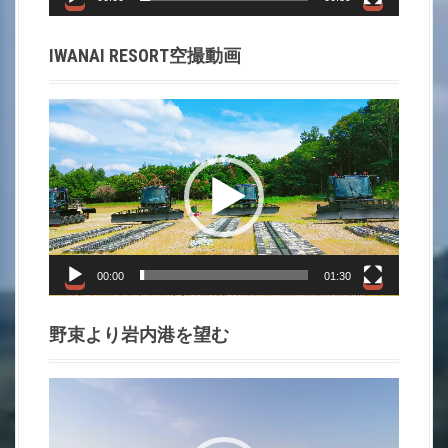
a
t
IWANAI RESORT空撮動画
i
動
o
画
プ
n
レ
ー
ヤ
ー
00:00
01:30
野束より岩内港を望む
動
画
プ