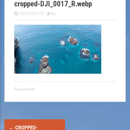
cropped-DJI_0017_R.webp
2022年9月17日
tky
permalink
P
←
CROPPED-