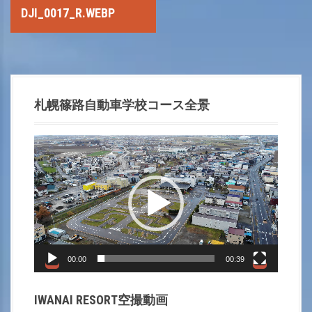
o
DJI_0017_R.WEBP
s
t
n
札幌篠路自動車学校コース全景
a
動
画
v
プ
i
レ
ー
g
ヤ
a
ー
00:00
00:39
t
IWANAI RESORT空撮動画