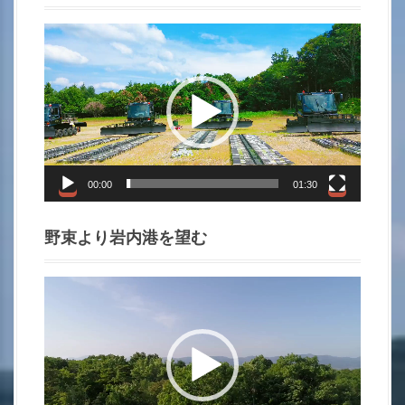
i
動
o
画
プ
n
レ
ー
ヤ
ー
00:00
01:30
野束より岩内港を望む
動
画
プ
レ
ー