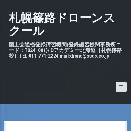
S
k
札幌篠路ドローンス
i
クール
p
t
o
国土交通省登録講習機関(登録講習機関事務所コ
ード：T0241001)/ Dアカデミー北海道［札幌篠路
c
校］TEL:011-771-2224 mail:drone@ssds.co.jp
o
n
t
e
n
t