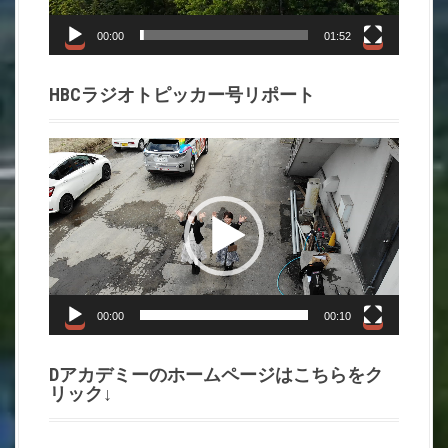
ヤ
ー
00:00
01:52
HBCラジオトピッカー号リポート
動
画
プ
レ
ー
ヤ
ー
00:00
00:10
Dアカデミーのホームページはこちらをク
リック↓