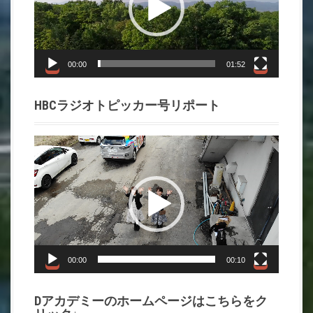
レ
ー
ヤ
ー
00:00
01:52
HBCラジオトピッカー号リポート
動
画
プ
レ
ー
ヤ
ー
00:00
00:10
Dアカデミーのホームページはこちらをク