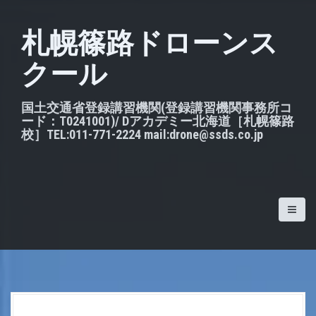
S
k
札幌篠路ドローンス
i
クール
p
t
o
国土交通省登録講習機関(登録講習機関事務所コ
ード：T0241001)/ Dアカデミー北海道［札幌篠路
c
校］TEL:011-771-2224 mail:drone@ssds.co.jp
o
n
t
e
n
t