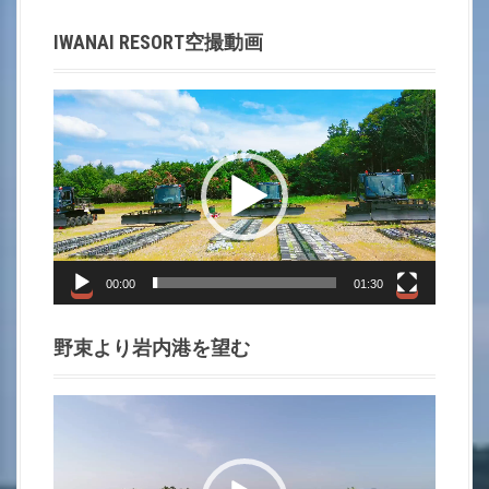
t
IWANAI RESORT空撮動画
i
動
o
画
プ
n
レ
ー
ヤ
ー
00:00
01:30
野束より岩内港を望む
動
画
プ