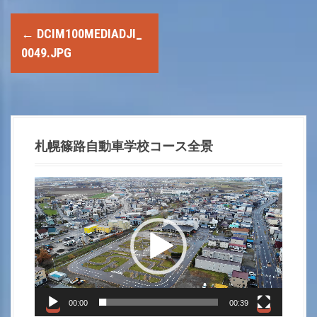
P
←
DCIM100MEDIADJI_
o
0049.JPG
s
t
n
札幌篠路自動車学校コース全景
a
動
画
v
プ
i
レ
ー
g
ヤ
a
ー
00:00
00:39