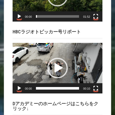
ー
ヤ
ー
00:00
01:52
HBCラジオトピッカー号リポート
動
画
プ
レ
ー
ヤ
ー
00:00
00:10
Dアカデミーのホームページはこちらをク
リック↓