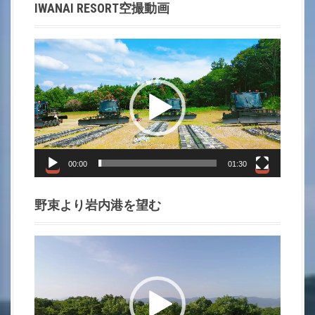
IWANAI RESORT空撮動画
t
i
動
画
o
プ
レ
n
ー
ヤ
ー
00:00
01:30
野束より岩内港を望む
動
画
プ
レ