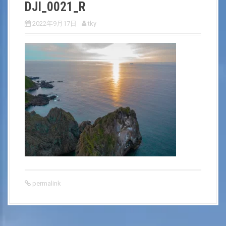
DJI_0021_R
2022年9月17日
tky
permalink