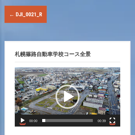
P
←
DJI_0021_R
o
s
t
札幌篠路自動車学校コース全景
n
動
a
画
プ
v
レ
i
ー
ヤ
g
ー
00:00
00:39
a