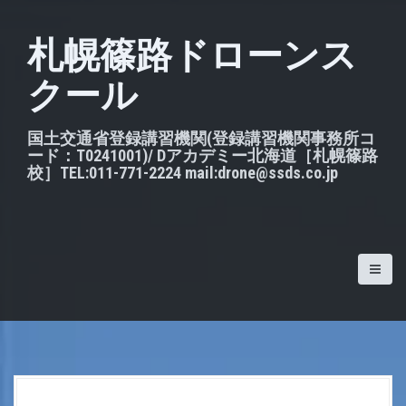
S
k
札幌篠路ドローンス
i
クール
p
t
o
国土交通省登録講習機関(登録講習機関事務所コ
ード：T0241001)/ Dアカデミー北海道［札幌篠路
c
校］TEL:011-771-2224 mail:drone@ssds.co.jp
o
n
t
e
n
t