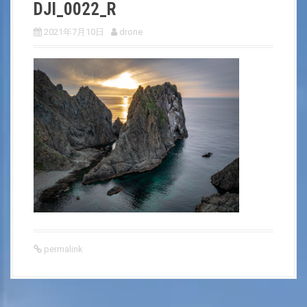
DJI_0022_R
2021年7月10日
drone
permalink