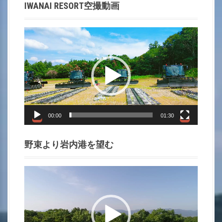
IWANAI RESORT空撮動画
t
i
動
画
o
プ
レ
n
ー
ヤ
ー
00:00
01:30
野束より岩内港を望む
動
画
プ
レ