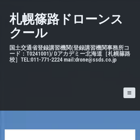
S
k
札幌篠路ドローンス
i
クール
p
t
o
国土交通省登録講習機関(登録講習機関事務所コ
ード：T0241001)/ Dアカデミー北海道［札幌篠路
c
校］TEL:011-771-2224 mail:drone@ssds.co.jp
o
n
t
e
n
t