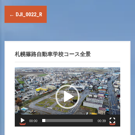
P
←
DJI_0022_R
o
s
t
札幌篠路自動車学校コース全景
n
動
a
画
プ
v
レ
i
ー
ヤ
g
ー
00:00
00:39
a