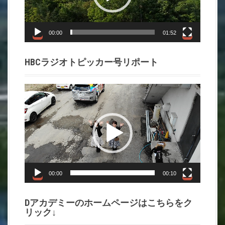
ー
ヤ
ー
00:00
01:52
HBCラジオトピッカー号リポート
動
画
プ
レ
ー
ヤ
ー
00:00
00:10
Dアカデミーのホームページはこちらをク
リック↓