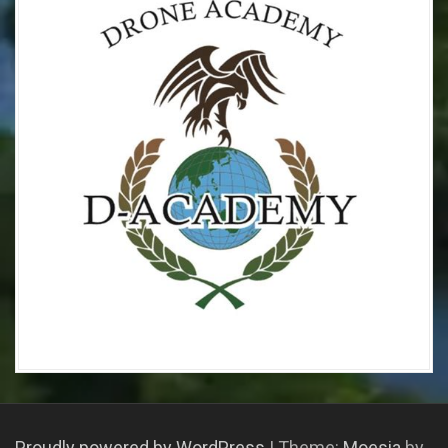
Proudly powered by WordPress
|
Theme:
Moesia
by