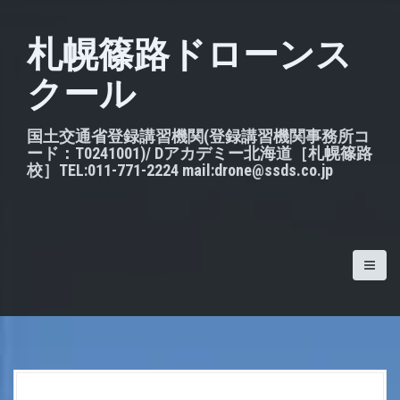
S
k
札幌篠路ドローンス
i
クール
p
t
o
国土交通省登録講習機関(登録講習機関事務所コ
ード：T0241001)/ Dアカデミー北海道［札幌篠路
c
校］TEL:011-771-2224 mail:drone@ssds.co.jp
o
n
t
e
n
t