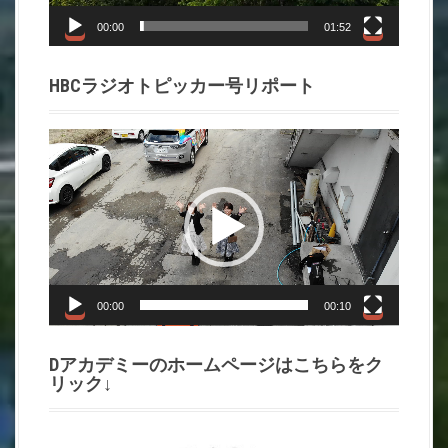
ー
00:00
01:52
HBCラジオトピッカー号リポート
動
画
プ
レ
ー
ヤ
ー
00:00
00:10
Dアカデミーのホームページはこちらをク
リック↓