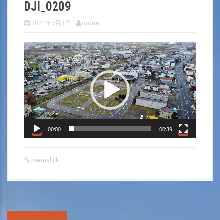
DJI_0209
2021年7月3日
drone
動
画
プ
レ
ー
ヤ
ー
00:00
00:39
permalink