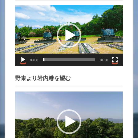
i
動
画
o
プ
レ
n
ー
ヤ
ー
00:00
01:30
野束より岩内港を望む
動
画
プ
レ
ー
ヤ