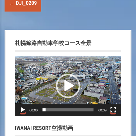
P
←
DJI_0209
o
s
t
札幌篠路自動車学校コース全景
n
動
a
画
プ
v
レ
i
ー
ヤ
g
ー
00:00
00:39
a
IWANAI RESORT空撮動画
t