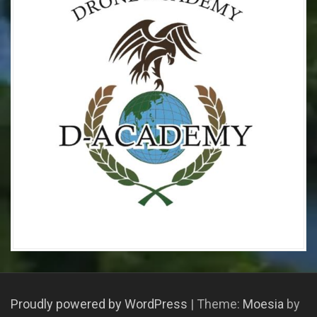
Proudly powered by WordPress
|
Theme:
Moesia
by