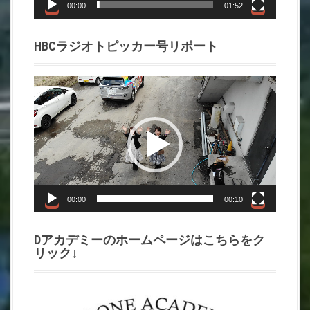
ー
00:00
01:52
HBCラジオトピッカー号リポート
動
画
プ
レ
ー
ヤ
ー
00:00
00:10
Dアカデミーのホームページはこちらをク
リック↓