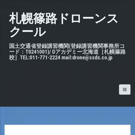
S
k
札幌篠路ドローンス
i
クール
p
t
o
国土交通省登録講習機関(登録講習機関事務所コ
ード：T0241001)/ Dアカデミー北海道［札幌篠路
c
校］TEL:011-771-2224 mail:drone@ssds.co.jp
o
n
t
e
n
t