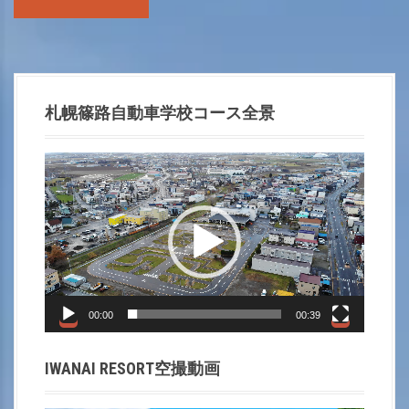
o
s
t
札幌篠路自動車学校コース全景
n
動
a
画
プ
v
レ
i
ー
ヤ
g
ー
00:00
00:39
a
IWANAI RESORT空撮動画
t