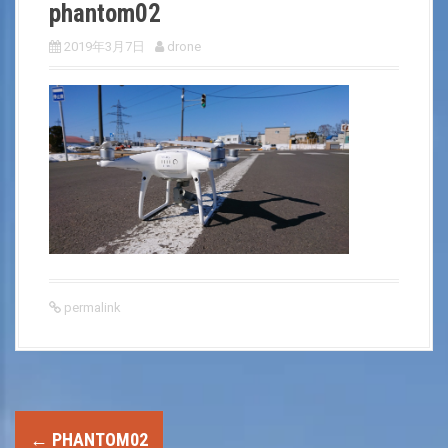
phantom02
2019年3月7日
drone
permalink
P
←
PHANTOM02