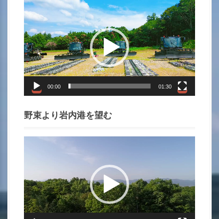
i
動
画
o
プ
レ
n
ー
ヤ
ー
00:00
01:30
野束より岩内港を望む
動
画
プ
レ
ー
ヤ